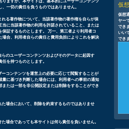
ありますが、本サイトは、基本的にユーザーコンテンツ
仮
し、一切の責任を負うものではありません。
仮想
含まれる著作物について、当該著作物の著作権を自らが保
ヤーで
正当に当該著作物の利用を許諾されていること、または
でき
を保証するものとします。 万一、第三者より利用者コ
いい
た場合、利用者自らの責任と費用負担によりこれを解決
でき
、自らのユーザーコンテンツおよびそのデータに起因す
責任を持つものとします。
ーザーコンテンツを運営上の必要に応じて閲覧することが
裁量に基づき判断した場合には、利用者への事前の通知
部または一部を非公開設定または削除をすることができ
された場合において、削除を約束するものではありませ
うけた場合であっても本サイトは何ら責任を負いません。