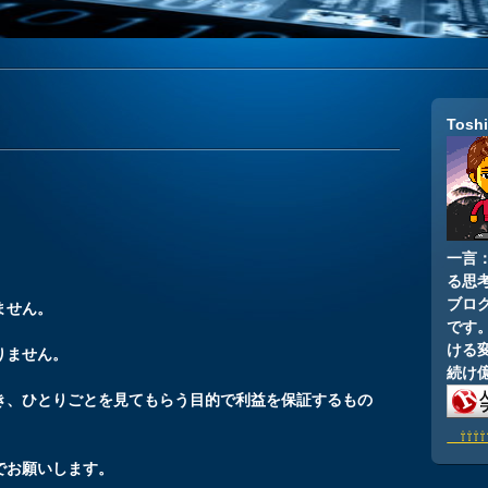
Tosh
一言
る思
ブロ
ません。
です
ける
りません。
続け
やき、ひとりごとを見てもらう目的で利益を保証するもの
⇧⇧⇧
でお願いします。