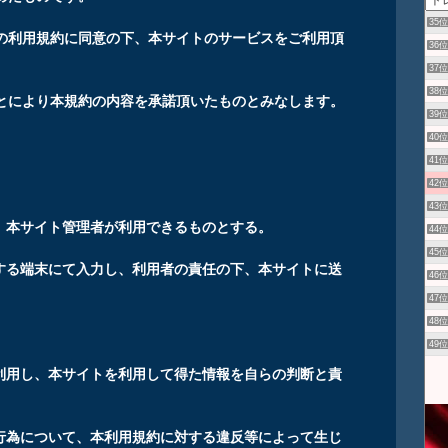
35
の利用規約に同意の下、本サイトのサービスをご利用頂
36
37
38
とにより本規約の内容を承諾頂いたものとみなします。
39
40
41
42
43
方、本サイト管理者が利用できるものとする。
44
45
有する端末にて入力し、利用者の責任の下、本サイトに送
46
47
48
49
て利用し、本サイトを利用して得た情報を自らの判断と責
の行為について、本利用規約に対する違反等によって生じ