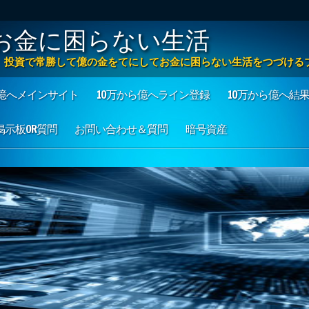
お金に困らない生活
方法 投資で常勝して億の金をてにしてお金に困らない生活をつづける
ら億へメインサイト
10万から億へライン登録
10万から億へ結
も掲示板OR質問
お問い合わせ＆質問
暗号資産