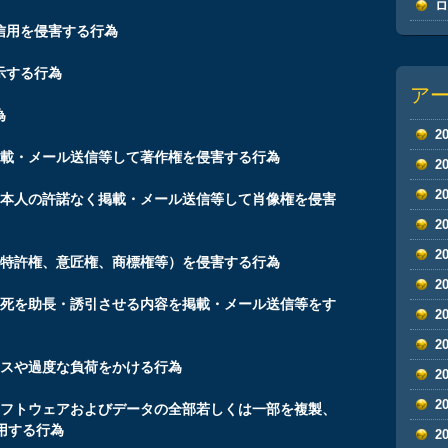
信用を侵害する行為
示する行為
ア
為
2
掲載・メール送信等して著作権を侵害する行為
2
2
を本人の許諾なく掲載・メール送信等して肖像権を侵害
2
2
（特許権、意匠権、商標権等）を侵害する行為
2
、死を助長・誘引させる内容を掲載・メール送信等をす
2
2
セスや過度な負荷をかける行為
2
2
ソフトウェアおよびデータの全部若しくは一部を複製、
用する行為
2