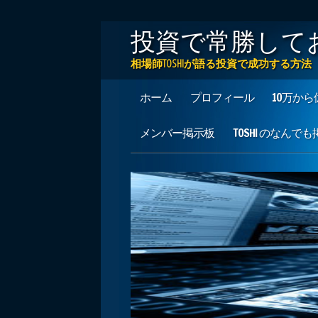
投資で常勝して
相場師TOSHIが語る投資で成功する
Main menu
Skip to content
ホーム
プロフィール
10万か
メンバー掲示板
TOSHI のなんで