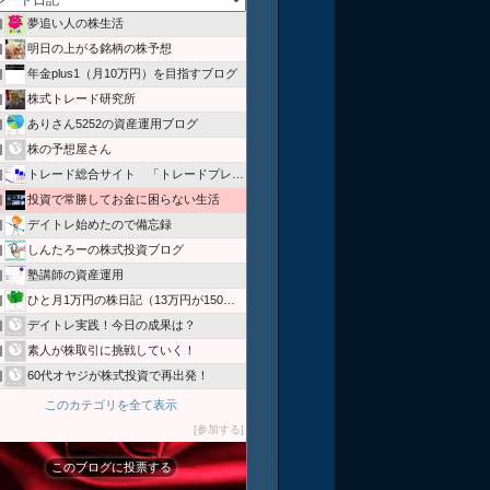
夢追い人の株生活
位
明日の上がる銘柄の株予想
位
年金plus1（月10万円）を目指すブログ
位
株式トレード研究所
位
ありさん5252の資産運用ブログ
位
株の予想屋さん
位
トレード総合サイト 「トレードプレス」
位
投資で常勝してお金に困らない生活
位
デイトレ始めたので備忘録
位
しんたろーの株式投資ブログ
位
塾講師の資産運用
位
ひと月1万円の株日記（13万円が150万円に！）
位
デイトレ実践！今日の成果は？
位
素人が株取引に挑戦していく！
位
60代オヤジが株式投資で再出発！
位
このカテゴリを全て表示
参加する
このブログに投票する