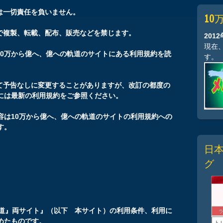
は一切責任を負いません。
10
断で複製、転載、配布、販売などを禁じます。
201
現在
10万から億へ、億への軌道のサイトにある利用規約を読
す。
じて予告なしに変更することがありますが、改訂の都度の
には最新の利用規約をご参照ください。
容は10万から億へ、億への軌道のサイトの利用規約への
す。
日
グ
約
軌道』両サイト』（以下 本サイト）の利用条件、利用に
めたものです。