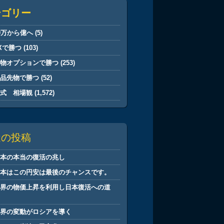
テゴリー
0万から億へ
(5)
Xで勝つ
(103)
先物オプションで勝つ
(253)
商品先物で勝つ
(52)
株式 相場観
(1,572)
近の投稿
日本の本当の復活の兆し
日本はこの円安は最後のチャンスです。
世界の物価上昇を利用し日本復活への道
筋
世界の変動がロシアを導く