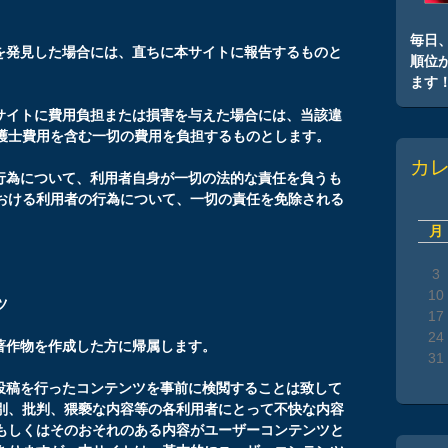
毎日
反を発見した場合には、直ちに本サイトに報告するものと
順位
ます
本サイトに費用負担または損害を与えた場合には、当該違
護士費用を含む一切の費用を負担するものとします。
カ
の行為について、利用者自身が一切の法的な責任を負うも
おける利用者の行為について、一切の責任を免除される
月
3
10
ツ
17
24
著作物を作成した方に帰属します。
31
で投稿を行ったコンテンツを事前に検閲することは致して
別、批判、猥褻な内容等の各利用者にとって不快な内容
もしくはそのおそれのある内容がユーザーコンテンツと