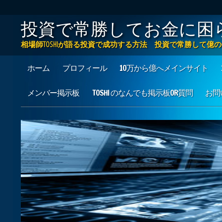
投資で常勝してお金に困
相場師TOSHIが語る投資で成功する方法 投資で常勝して
Main menu
Skip to content
ホーム
プロフィール
10万から億へメインサイト
メンバー掲示板
TOSHI のなんでも掲示板OR質問
お問