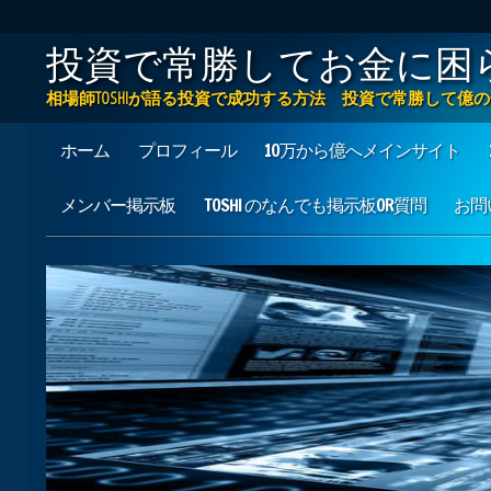
投資で常勝してお金に困
相場師TOSHIが語る投資で成功する方法 投資で常勝して
Main menu
Skip to content
ホーム
プロフィール
10万から億へメインサイト
メンバー掲示板
TOSHI のなんでも掲示板OR質問
お問