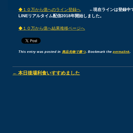
◆１０万から億へのライン登録へ
←現在ラインは登録中
LINEリアルタイム配信2018年開始しました。
◆１０万から億へ結果推移ページへ
This entry was posted in
商品先物で勝つ
. Bookmark the
permalink
.
Post navigation
←
本日後場利食いすすめました