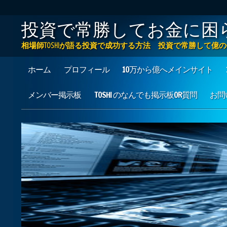
投資で常勝してお金に困
相場師TOSHIが語る投資で成功する方法 投資で常勝して
Main menu
Skip to content
ホーム
プロフィール
10万から億へメインサイト
メンバー掲示板
TOSHI のなんでも掲示板OR質問
お問