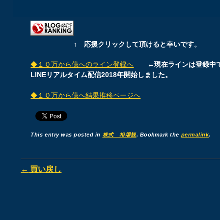
↑ 応援クリックして頂けると幸いです。
◆１０万から億へのライン登録へ
←現在ラインは登録中
LINEリアルタイム配信2018年開始しました。
◆１０万から億へ結果推移ページへ
This entry was posted in
株式 相場観
. Bookmark the
permalink
.
Post navigation
←
買い戻し