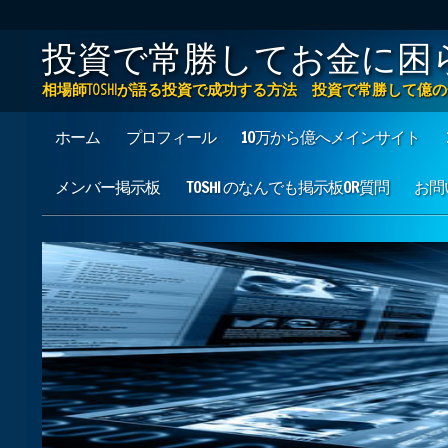
投資で常勝してお金に困
相場師TOSHIが語る投資で成功する方法 投資で常勝して
Main menu
Skip to content
ホーム
プロフィール
10万から億へメインサイト
メンバー掲示板
TOSHI のなんでも掲示板OR質問
お問