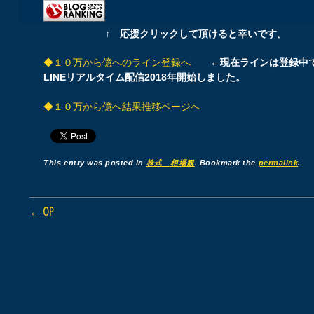
↑ 応援クリックして頂けると幸いです。
◆１０万から億へのライン登録へ
←現在ラインは登録中
LINEリアルタイム配信2018年開始しました。
◆１０万から億へ結果推移ページへ
This entry was posted in
株式 相場観
. Bookmark the
permalink
.
Post navigation
←
OP