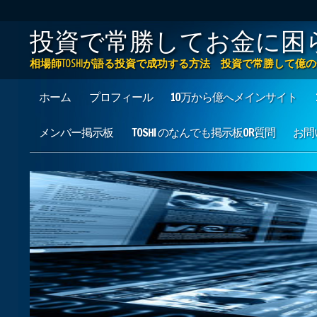
投資で常勝してお金に困
相場師TOSHIが語る投資で成功する方法 投資で常勝して
Main menu
Skip to content
ホーム
プロフィール
10万から億へメインサイト
メンバー掲示板
TOSHI のなんでも掲示板OR質問
お問