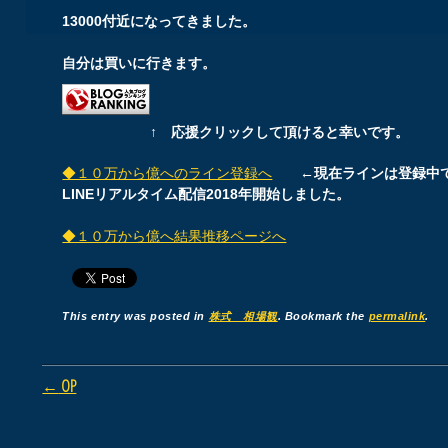
13000付近になってきました。
自分は買いに行きます。
↑ 応援クリックして頂けると幸いです。
◆１０万から億へのライン登録へ
←現在ラインは登録中
LINEリアルタイム配信2018年開始しました。
◆１０万から億へ結果推移ページへ
This entry was posted in
株式 相場観
. Bookmark the
permalink
.
Post navigation
←
OP