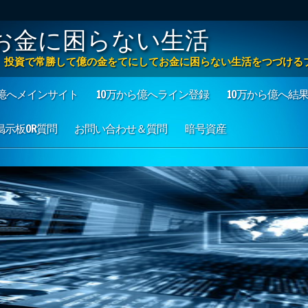
お金に困らない生活
方法 投資で常勝して億の金をてにしてお金に困らない生活をつづける
ら億へメインサイト
10万から億へライン登録
10万から億へ結
も掲示板OR質問
お問い合わせ＆質問
暗号資産