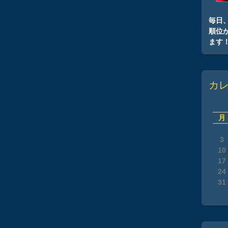
毎日
順位
ます
カ
月
3
10
17
24
31