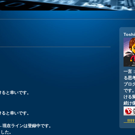
Tosh
一言
る思
ブロ
です
けると幸いです。
ける
続け
けると幸いです。
⇧⇧⇧
在ラインは登録中です。
ました。