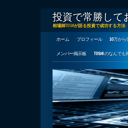
投資で常勝して
相場師TOSHIが語る投資で成功する
Main menu
Skip to content
ホーム
プロフィール
10万か
メンバー掲示板
TOSHI のなんで