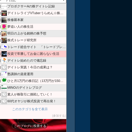
プロボクサーAの株デイトレ記録
位
デイトレライブVTuberうらめん☆株のザラバどうでSHOW
位
株修羅本家
位
夢追い人の株生活
位
明日の上がる銘柄の株予想
位
株式トレード研究所
位
トレード総合サイト 「トレードプレス」
位
投資で常勝してお金に困らない生活
位
デイトレ始めたので備忘録
位
デイトレ実践！今日の成果は？
位
塾講師の資産運用
位
ひと月1万円の株日記（13万円が150万円に！）
位
MINOのデイトレブログ
位
素人が株取引に挑戦していく！
位
60代オヤジが株式投資で再出発！
位
このカテゴリを全て表示
参加する
このブログに投票する