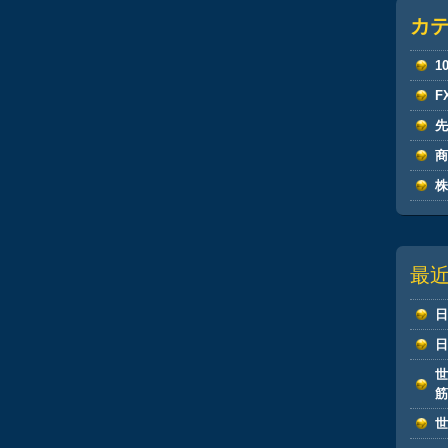
カ
1
F
最