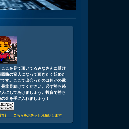
i
：ここを見て頂いてるみなさんに儲け
考回路の変人になって頂きたく始めた
グです。ここで出会ったのは何かの縁
。是非見続けてください。必ず勝ち続
変人にしてあげましょう。投資で勝ち
億の金を手に入れましょう！
⇧⇧⇧⇧⇧ こちらをポチッとお願いします