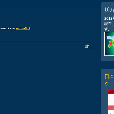
10
201
現在
okmark the
permalink
.
す。
OP
→
日
グ