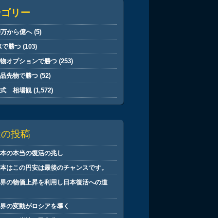
テゴリー
0万から億へ
(5)
Xで勝つ
(103)
先物オプションで勝つ
(253)
商品先物で勝つ
(52)
株式 相場観
(1,572)
近の投稿
日本の本当の復活の兆し
日本はこの円安は最後のチャンスです。
世界の物価上昇を利用し日本復活への道
筋
世界の変動がロシアを導く