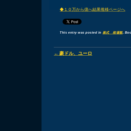
◆１０万から億へ結果推移ページへ
This entry was posted in
株式 相場観
. Bo
Post navigation
←
豪ドル、ユーロ