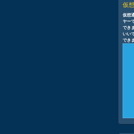
仮
仮想
ヤーで
でき
いい
でき