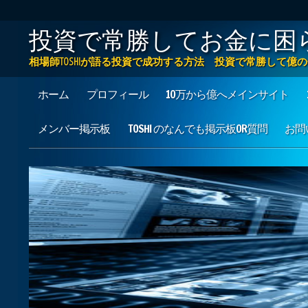
投資で常勝してお金に困
相場師TOSHIが語る投資で成功する方法 投資で常勝して
Main menu
Skip to content
ホーム
プロフィール
10万から億へメインサイト
メンバー掲示板
TOSHI のなんでも掲示板OR質問
お問