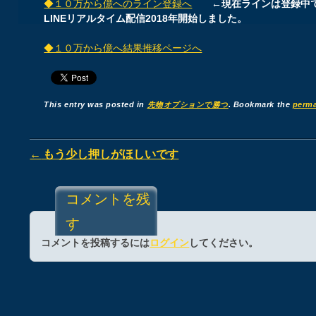
◆１０万から億へのライン登録へ
←現在ラインは登録中
LINEリアルタイム配信2018年開始しました。
◆１０万から億へ結果推移ページへ
This entry was posted in
先物オプションで勝つ
. Bookmark the
perma
Post navigation
←
もう少し押しがほしいです
コメントを残
す
コメントを投稿するには
ログイン
してください。