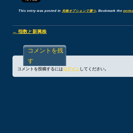
This entry was posted in
先物オプションで勝つ
. Bookmark the
perma
Post navigation
←
指数と新興株
コメントを残
す
コメントを投稿するには
ログイン
してください。