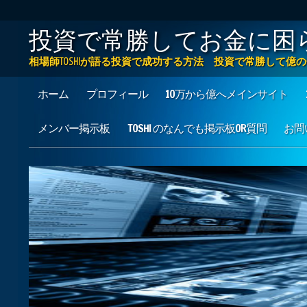
投資で常勝してお金に困
相場師TOSHIが語る投資で成功する方法 投資で常勝して
Main menu
Skip to content
ホーム
プロフィール
10万から億へメインサイト
メンバー掲示板
TOSHI のなんでも掲示板OR質問
お問