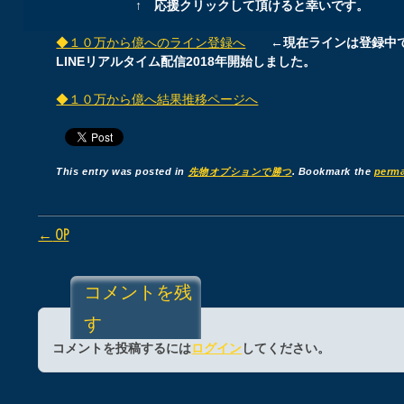
↑ 応援クリックして頂けると幸いです。
◆１０万から億へのライン登録へ
←現在ラインは登録中
LINEリアルタイム配信2018年開始しました。
◆１０万から億へ結果推移ページへ
This entry was posted in
先物オプションで勝つ
. Bookmark the
perma
Post navigation
←
OP
コメントを残
す
コメントを投稿するには
ログイン
してください。