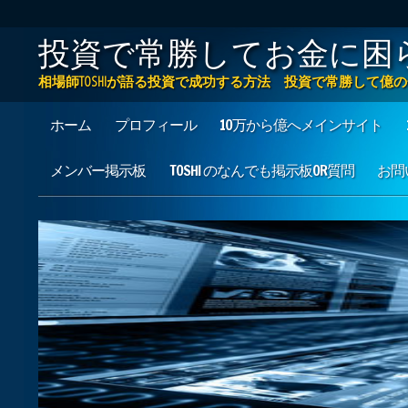
投資で常勝してお金に困
相場師TOSHIが語る投資で成功する方法 投資で常勝して
Main menu
Skip to content
ホーム
プロフィール
10万から億へメインサイト
メンバー掲示板
TOSHI のなんでも掲示板OR質問
お問