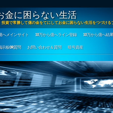
お金に困らない生活
方法 投資で常勝して億の金をてにしてお金に困らない生活をつづける
ら億へメインサイト
10万から億へライン登録
10万から億へ結
も掲示板OR質問
お問い合わせ＆質問
暗号資産