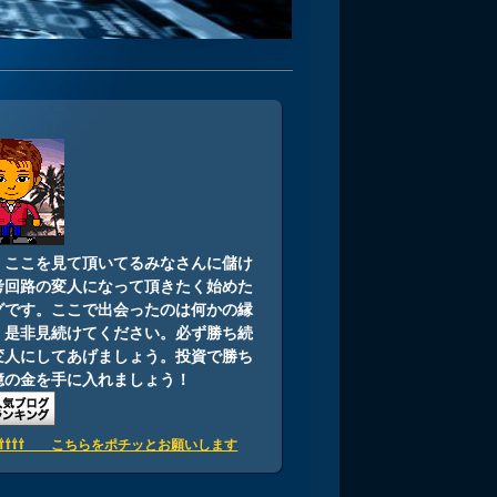
i
：ここを見て頂いてるみなさんに儲け
考回路の変人になって頂きたく始めた
グです。ここで出会ったのは何かの縁
。是非見続けてください。必ず勝ち続
変人にしてあげましょう。投資で勝ち
億の金を手に入れましょう！
⇧⇧⇧⇧⇧ こちらをポチッとお願いします