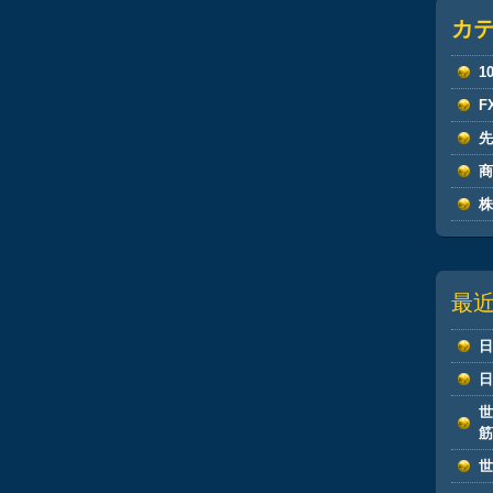
カ
1
F
最