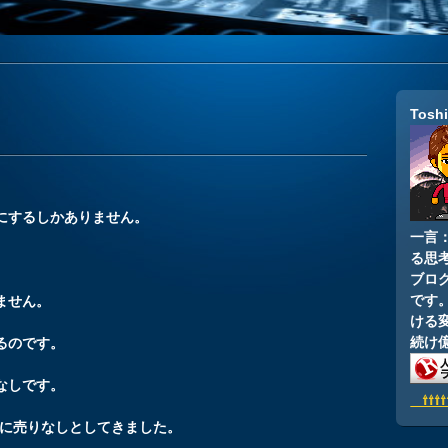
Tosh
にするしかありません。
一言
る思
ブロ
です
ません。
ける
続け
るのです。
なしです。
⇧⇧⇧
策に売りなしとしてきました。