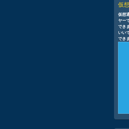
仮
仮想
ヤーで
でき
いい
でき