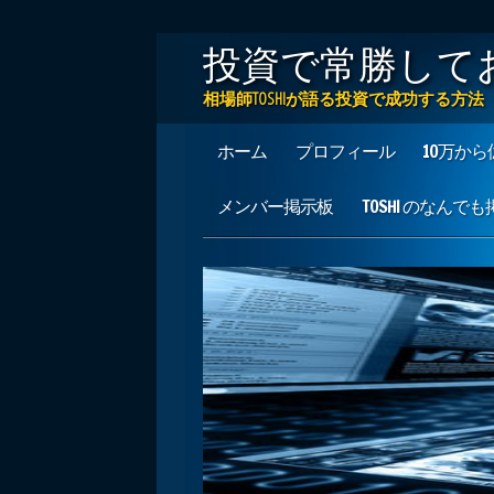
投資で常勝して
相場師TOSHIが語る投資で成功する
Main menu
Skip to content
ホーム
プロフィール
10万か
メンバー掲示板
TOSHI のなんで