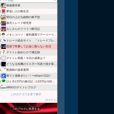
株修羅本家
位
夢追い人の株生活
位
明日の上がる銘柄の株予想
位
株式トレード研究所
位
おじさんのうつうつ株日記
位
メキシコペソ・複利運用でアーリーリタイアするブログ！
位
トレード総合サイト 「トレードプレス」
位
投資で常勝してお金に困らない生活
位
デイトレ始めたので備忘録
位
デイトレ実践！今日の成果は？
位
どうなる投機の５０万〜写真で残す取引記録〜
位
塾講師の資産運用
位
株で１億稼ぎたい！〜ethanの日記~
位
ひと月1万円の株日記（13万円が150万円に！）
位
MINOのデイトレブログ
位
このカテゴリを全て表示
参加する
このブログに投票する