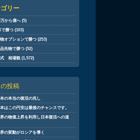
テゴリー
0万から億へ
(5)
Xで勝つ
(103)
先物オプションで勝つ
(253)
商品先物で勝つ
(52)
株式 相場観
(1,572)
近の投稿
日本の本当の復活の兆し
日本はこの円安は最後のチャンスです。
世界の物価上昇を利用し日本復活への道
筋
世界の変動がロシアを導く