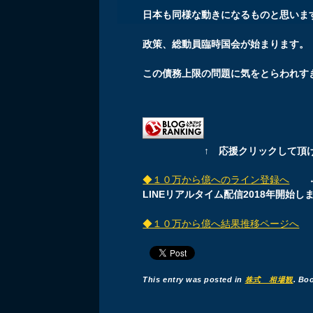
日本も同様な動きになるものと思いま
政策、総動員臨時国会が始まります。
この債務上限の問題に気をとらわれす
↑ 応援クリックして頂
◆１０万から億へのライン登録へ
←現
LINEリアルタイム配信2018年開始し
◆１０万から億へ結果推移ページへ
This entry was posted in
株式 相場観
. Bo