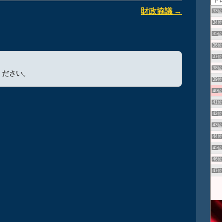
財政協議
→
33
34
35
36
37
38
ください。
39
40
41
42
43
44
45
46
47