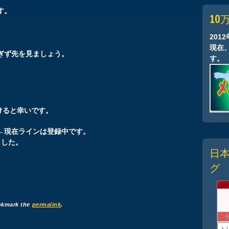
す。
10
201
現在
ぎず先を見ましょう。
す。
けると幸いです。
在ラインは登録中です。
ました。
日
グ
okmark the
permalink
.