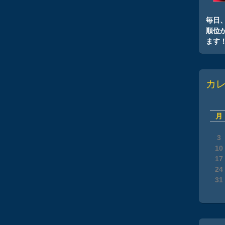
毎日
順位
ます
カ
月
3
10
17
24
31