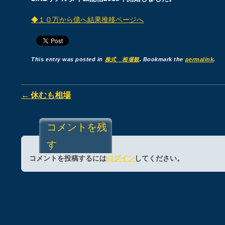
◆１０万から億へ結果推移ページへ
This entry was posted in
株式 相場観
. Bookmark the
permalink
.
Post navigation
←
休むも相場
コメントを残
す
コメントを投稿するには
ログイン
してください。