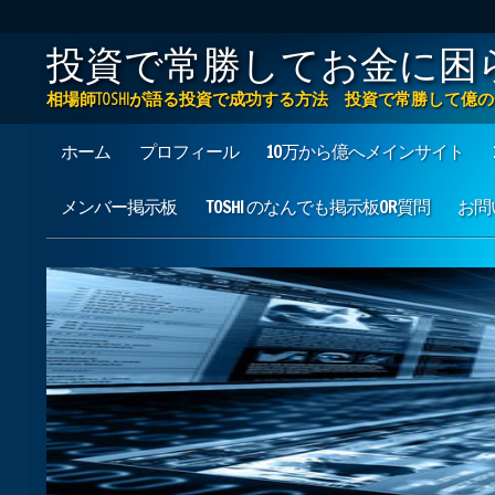
投資で常勝してお金に困
相場師TOSHIが語る投資で成功する方法 投資で常勝して
Main menu
Skip to content
ホーム
プロフィール
10万から億へメインサイト
メンバー掲示板
TOSHI のなんでも掲示板OR質問
お問