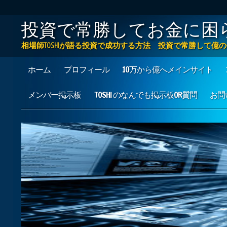
投資で常勝してお金に困
相場師TOSHIが語る投資で成功する方法 投資で常勝して
Main menu
Skip to content
ホーム
プロフィール
10万から億へメインサイト
メンバー掲示板
TOSHI のなんでも掲示板OR質問
お問