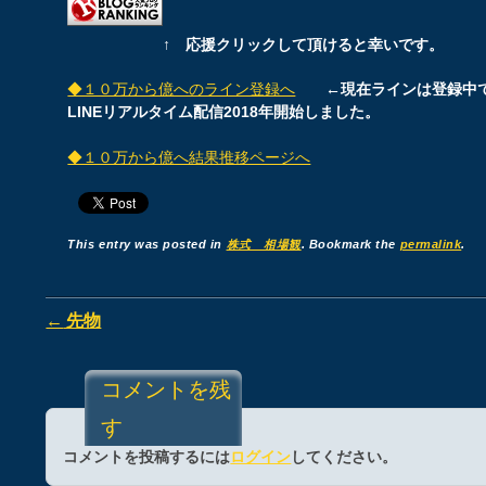
↑ 応援クリックして頂けると幸いです。
◆１０万から億へのライン登録へ
←現在ラインは登録中
LINEリアルタイム配信2018年開始しました。
◆１０万から億へ結果推移ページへ
This entry was posted in
株式 相場観
. Bookmark the
permalink
.
Post navigation
←
先物
コメントを残
す
コメントを投稿するには
ログイン
してください。