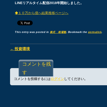
LINEリアルタイム配信2018年開始しました。
◆１０万から億へ結果推移ページへ
This entry was posted in
株式 相場観
. Bookmark the
permalink
.
Post navigation
←
投資環境
コメントを残
す
コメントを投稿するには
ログイン
してください。