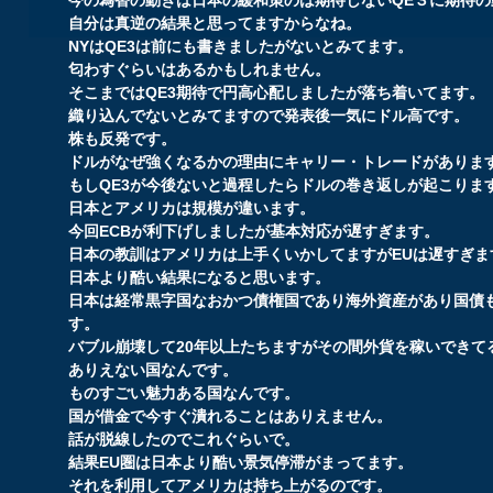
自分は真逆の結果と思ってますからなね。
NYはQE3は前にも書きましたがないとみてます。
匂わすぐらいはあるかもしれません。
そこまではQE3期待で円高心配しましたが落ち着いてます。
織り込んでないとみてますので発表後一気にドル高です。
株も反発です。
ドルがなぜ強くなるかの理由にキャリー・トレードがありま
もしQE3が今後ないと過程したらドルの巻き返しが起こりま
日本とアメリカは規模が違います。
今回ECBが利下げしましたが基本対応が遅すぎます。
日本の教訓はアメリカは上手くいかしてますがEUは遅すぎま
日本より酷い結果になると思います。
日本は経常黒字国なおかつ債権国であり海外資産があり国債
す。
バブル崩壊して20年以上たちますがその間外貨を稼いできて
ありえない国なんです。
ものすごい魅力ある国なんです。
国が借金で今すぐ潰れることはありえません。
話が脱線したのでこれぐらいで。
結果EU圏は日本より酷い景気停滞がまってます。
それを利用してアメリカは持ち上がるのです。