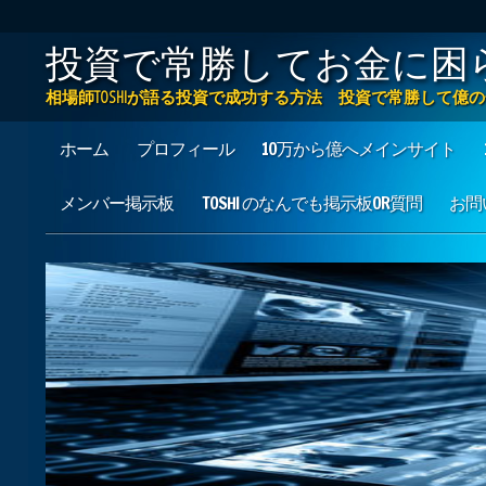
投資で常勝してお金に困
相場師TOSHIが語る投資で成功する方法 投資で常勝して
Main menu
Skip to content
ホーム
プロフィール
10万から億へメインサイト
メンバー掲示板
TOSHI のなんでも掲示板OR質問
お問