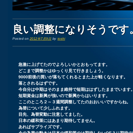
良い調整になりそうです
Posted on
2012年7月9日
by
toshi
急激に上げてたのでよろしいかとおもってます。
どこまで調整かはゆっくり見て行きましょう。
9000前後の買いが落ちてくれるとまた上が軽くなります。
落とされるはずです。
今自分は中期はそのまま維持で短期ははずしたままでいます
短期資金は新興が強いので新興からはいります。
ここのところ２～３週間調整してたのおおいいですからね。
為替について少しふれます。
目先、為替変動に注意してました。
日本の緩和策にはあまり期待してません。
あればサプライズです。
今の為替の動きは日本の緩和策のは期待しないQE３に期待の