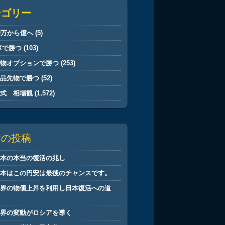
テゴリー
0万から億へ
(5)
Xで勝つ
(103)
先物オプションで勝つ
(253)
商品先物で勝つ
(52)
株式 相場観
(1,572)
近の投稿
日本の本当の復活の兆し
日本はこの円安は最後のチャンスです。
世界の物価上昇を利用し日本復活への道
筋
世界の変動がロシアを導く