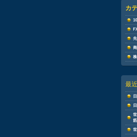
カ
1
F
最