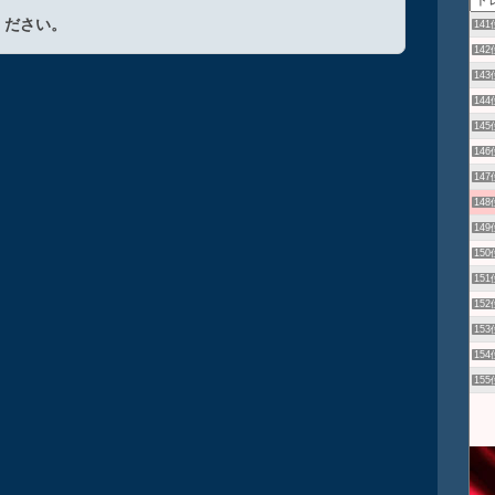
ください。
141
142
143
144
145
146
147
148
149
150
151
152
153
154
155