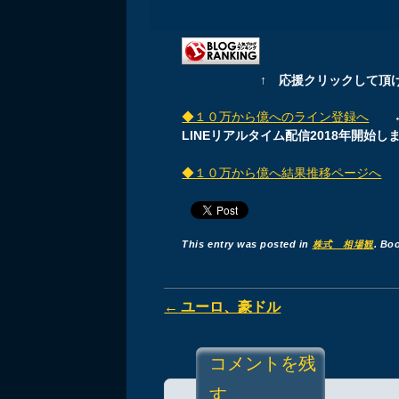
↑ 応援クリックして頂
◆１０万から億へのライン登録へ
←現
LINEリアルタイム配信2018年開始し
◆１０万から億へ結果推移ページへ
This entry was posted in
株式 相場観
. Bo
Post navigation
←
ユーロ、豪ドル
コメントを残
す