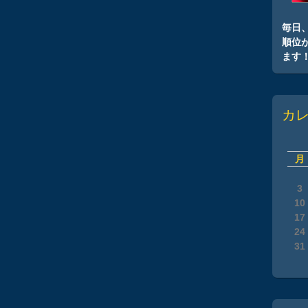
毎日
順位
ます
カ
月
3
10
17
24
31