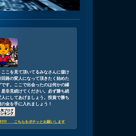
i
：ここを見て頂いてるみなさんに儲け
考回路の変人になって頂きたく始めた
グです。ここで出会ったのは何かの縁
。是非見続けてください。必ず勝ち続
変人にしてあげましょう。投資で勝ち
億の金を手に入れましょう！
⇧⇧⇧⇧⇧ こちらをポチッとお願いします