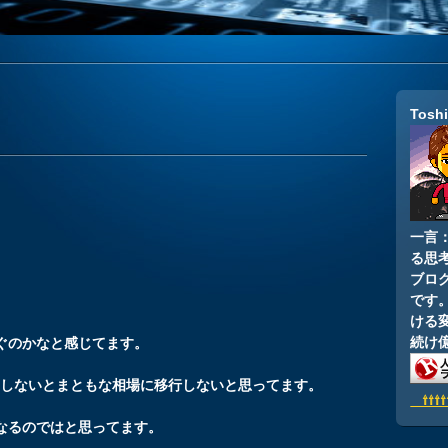
Tosh
一言
る思
ブロ
です
ける
続け
ぐのかなと感じてます。
焉しないとまともな相場に移行しないと思ってます。
⇧⇧⇧
なるのではと思ってます。