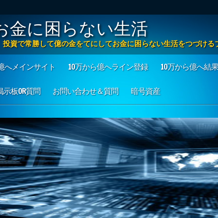
お金に困らない生活
方法 投資で常勝して億の金をてにしてお金に困らない生活をつづける
ら億へメインサイト
10万から億へライン登録
10万から億へ結
も掲示板OR質問
お問い合わせ＆質問
暗号資産