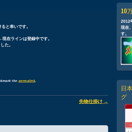
10
201
けると幸いです。
現在
す。
在ラインは登録中です。
ました。
okmark the
permalink
.
日
グ
先物仕掛け
→