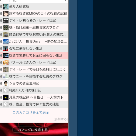
億り人研究所
位
旅する投資家MIKAの日々の投資の記録
位
デイトレ初心者のトレード日記
位
株・負け組第一線投資家のブログ
位
勝負銘柄で年収1000万円超えの株式投資
位
かぶげん 投資Diary 〜夢の配当金生活を目指して〜
位
会社に依存しない生活
位
投資で常勝してお金に困らない生活
位
バターおばさんのトレード日記
位
デイトレードで毎日を給料日にしよう
位
株でニートを目指す会社員のブログ
位
ショウの資産運用記
位
時給100万円の株日記
位
月旦の株記録 〜目指せ！一人前のトレーダー〜
位
株、借金、投資で稼ぐ驚異の法則
位
このカテゴリを全て表示
参加する
このブログに投票する