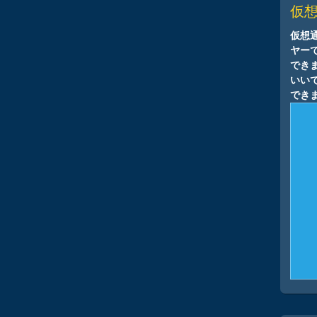
仮
仮想
ヤーで
でき
いい
でき