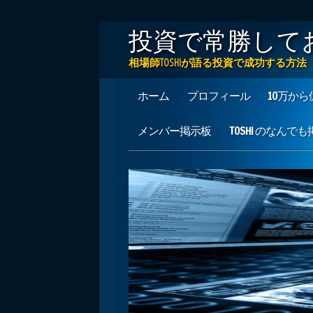
投資で常勝して
相場師TOSHIが語る投資で成功する
Main menu
Skip to content
ホーム
プロフィール
10万か
メンバー掲示板
TOSHI のなんで